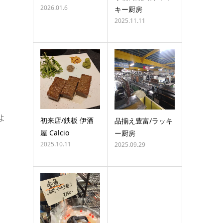
2026.01.6
キー厨房
2025.11.11
よ
初来店/鉄板 伊酒
品揃え豊富/ラッキ
屋 Calcio
ー厨房
2025.10.11
2025.09.29