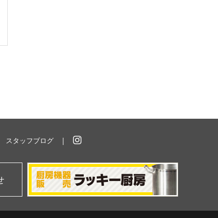
スタッフブログ
イ
ン
ス
タ
せ
グ
ラ
ム