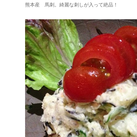
熊本産 馬刺。綺麗な刺しが入って絶品！