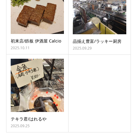
初来店/鉄板 伊酒屋 Calcio
品揃え豊富/ラッキー厨房
2025.10.11
2025.09.29
テキラ君/はれるや
2025.09.25