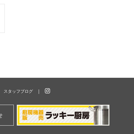
スタッフブログ
イ
ン
ス
タ
せ
グ
ラ
ム