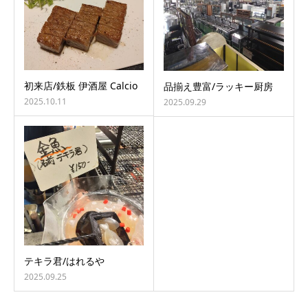
初来店/鉄板 伊酒屋 Calcio
品揃え豊富/ラッキー厨房
2025.10.11
2025.09.29
テキラ君/はれるや
2025.09.25