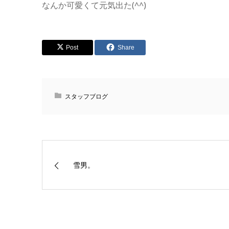
なんか可愛くて元気出た(^^)
Post
Share
スタッフブログ
雪男。