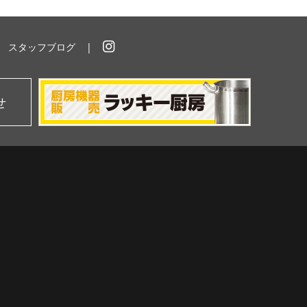
スタッフブログ
イ
ン
ス
タ
せ
グ
ラ
ム