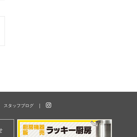
スタッフブログ
イ
ン
ス
タ
せ
グ