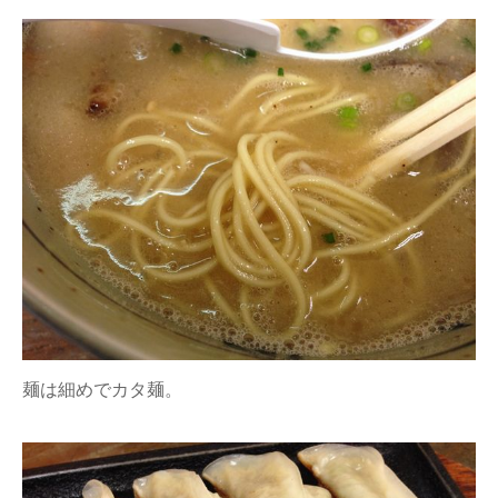
麺は細めでカタ麺。