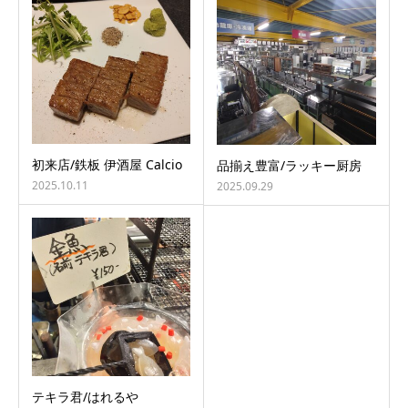
初来店/鉄板 伊酒屋 Calcio
品揃え豊富/ラッキー厨房
2025.10.11
2025.09.29
テキラ君/はれるや