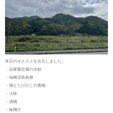
本日のオススメを注文しました。
・自家製豆腐の冷奴
・仙崎活魚刺身
・鶏とたけのこの煮物
・小鉢
・漬物
・味噌汁