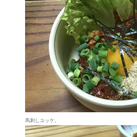
馬刺しユッケ。