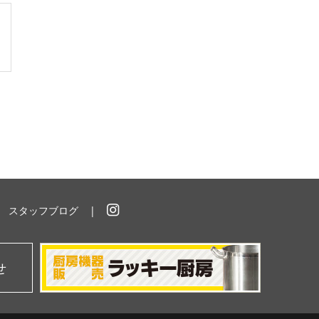
スタッフブログ
イ
ン
ス
タ
せ
グ
ラ
ム