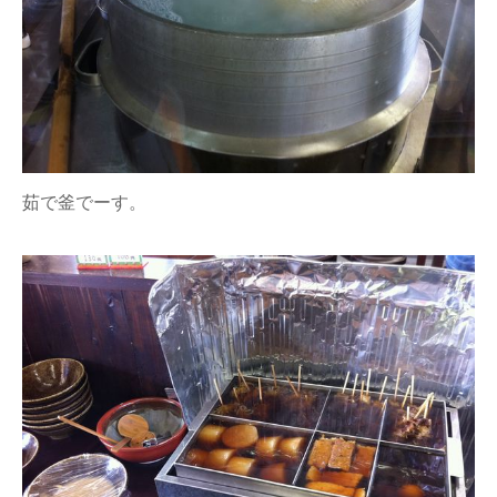
茹で釜でーす。