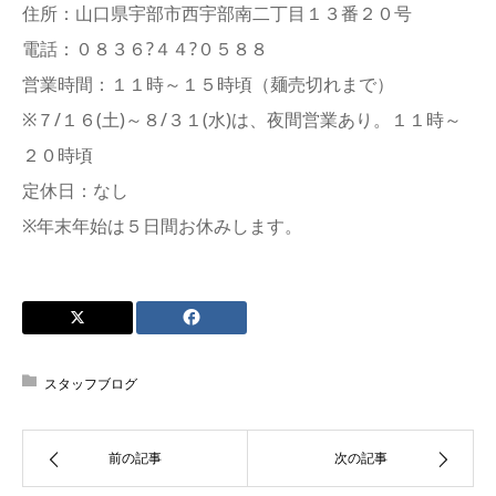
住所：山口県宇部市西宇部南二丁目１３番２０号
電話：０８３６?４４?０５８８
営業時間：１１時～１５時頃（麺売切れまで）
※７/１６(土)～８/３１(水)は、夜間営業あり。１１時～
２０時頃
定休日：なし
※年末年始は５日間お休みします。
スタッフブログ
前の記事
次の記事