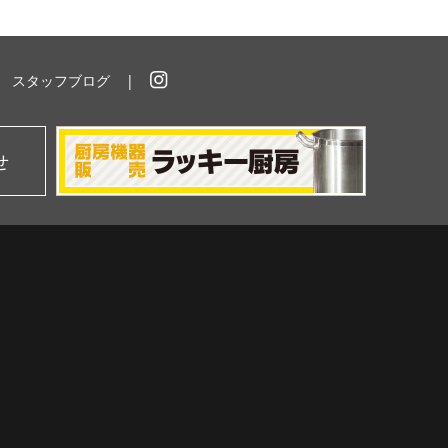
スタッフブログ
イ
ン
ス
タ
せ
グ
ラ
ム