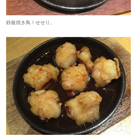
鉄板焼き鳥！せせり。