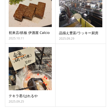
初来店/鉄板 伊酒屋 Calcio
品揃え豊富/ラッキー厨房
2025.10.11
2025.09.29
テキラ君/はれるや
2025.09.25