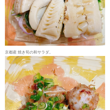
京都産 焼き筍の和サラダ。