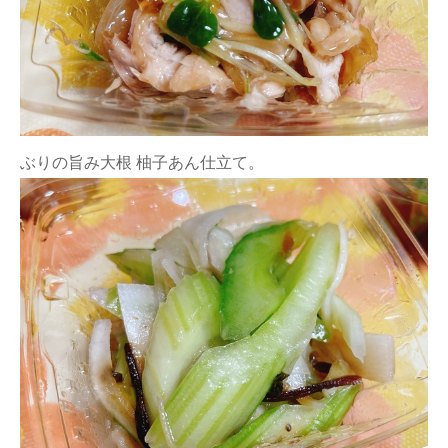
ぶりの旨み大根 柚子あん仕立て。