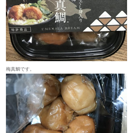
梅真鯛です。