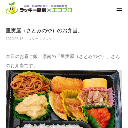
里実屋（さとみのや）のお弁当。
2020.03.16
スタッフブログ
本日のお昼ご飯、厚南の「里実屋（さとみのや）」さん
のお弁当です。