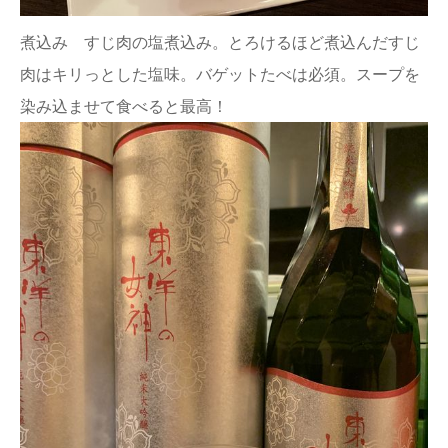
煮込み すじ肉の塩煮込み。とろけるほど煮込んだすじ
肉はキリっとした塩味。バゲットたべは必須。スープを
染み込ませて食べると最高！