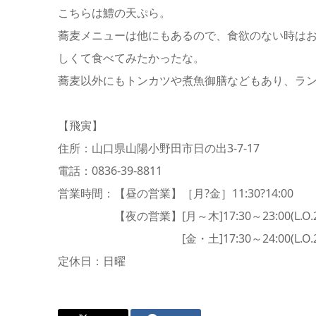
こちらは鱧の天ぷら。
蕎麦メニューは他にもあるので、食欲のない時は
しくて食べてみたかったな。
蕎麦以外にもトンカツや煮魚御膳などもあり、ラン
【飛寅】
住所：山口県山陽小野田市日の出3-7-17
電話：0836-39-8811
営業時間：【昼の営業】［月?金］11:30?14:00
【夜の営業】[月～木]17:30～23:00(L.O.22
[金・土]17:30～24:00(L.O.23:
定休日：日曜