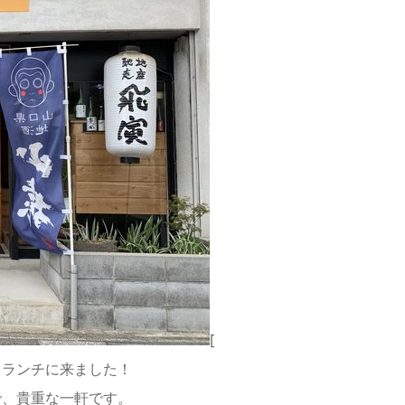
[
てランチに来ました！
で、貴重な一軒です。