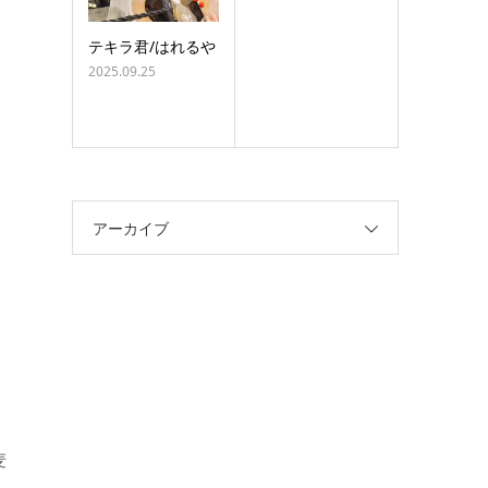
テキラ君/はれるや
2025.09.25
アーカイブ
麦