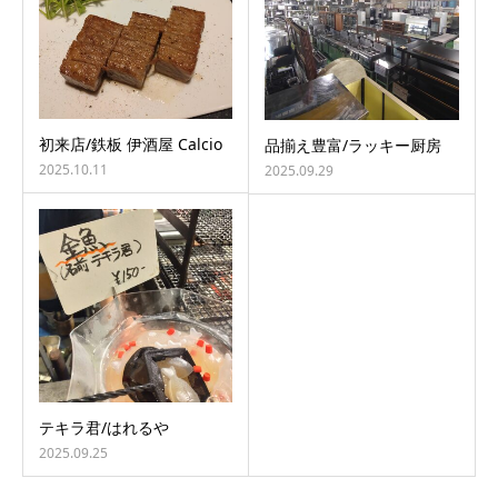
初来店/鉄板 伊酒屋 Calcio
品揃え豊富/ラッキー厨房
2025.10.11
2025.09.29
テキラ君/はれるや
2025.09.25