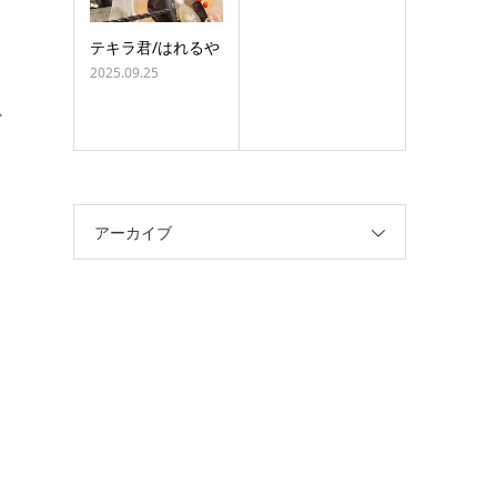
テキラ君/はれるや
2025.09.25
か
アーカイブ