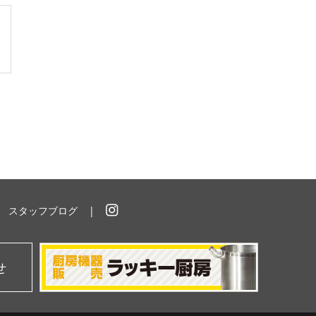
スタッフブログ
イ
ン
ス
タ
せ
グ
ラ
ム