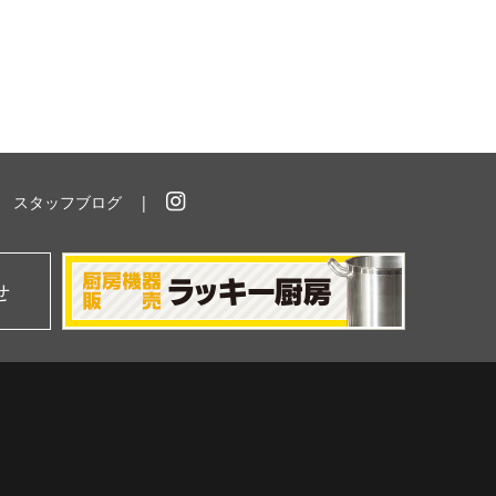
スタッフブログ
イ
ン
ス
タ
せ
グ
ラ
ム