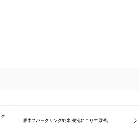
ング
雁木スパークリング純米 発泡にごり生原酒。