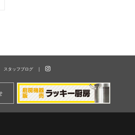
スタッフブログ
イ
ン
ス
タ
せ
グ
ラ
ム